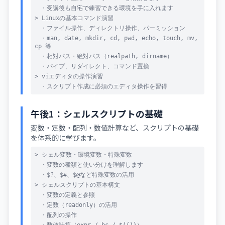
・受講後も自宅で練習できる環境を手に入れます
> Linuxの基本コマンド演習
・ファイル操作、ディレクトリ操作、パーミッション
・man, date, mkdir, cd, pwd, echo, touch, mv,
cp 等
・相対パス・絶対パス（realpath, dirname）
・パイプ、リダイレクト、コマンド置換
> viエディタの操作演習
・スクリプト作成に必須のエディタ操作を習得
午後1：シェルスクリプトの基礎
変数・定数・配列・数値計算など、スクリプトの基礎
を体系的に学びます。
> シェル変数・環境変数・特殊変数
・変数の種類と使い分けを理解します
・$?、$#、$@など特殊変数の活用
> シェルスクリプトの基本構文
・変数の定義と参照
・定数（readonly）の活用
・配列の操作