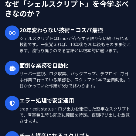
なぜ「シェルスクリプト」を今学ぶべ
きなのか？
20年変わらない技術 = コスパ最強
シェルスクリプトはLinuxが存在する限り使い続けられる
技術です。一度覚えれば、10年後も20年後もそのまま使え
ます。流行り廃りのある言語とは根本的に違います。
面倒な業務を自動化
サーバー監視、ログ収集、バックアップ、デプロイ...毎日
手作業で行っている業務を、スクリプト1本で全自動化。1
日かかっていた作業が5分で終わります。
エラー処理で安定運用
trap・exit status・ログ出力を駆使した堅牢なスクリプト
で、障害発生時も即座に原因を特定。夜間呼び出しを激減
させます。
チーム資産になるスクリプト