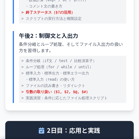
・数値計算（expr / bc / $(())）
・コメント文の書き方
> 終了ステータス（$?の活用）
> スクリプトの実行方法と権限設定
午後2：制御文と入出力
条件分岐とループ処理、そしてファイル入出力の扱い
方を習得します。
> 条件分岐（if文 / test / 比較演算子）
> ループ処理（for / while / until）
> 標準入力・標準出力・標準エラー出力
・標準入力（read）の使い方
> ファイルの読み書き・リダイレクト
> 引数の取り扱い（$1, $2, $@, $#）
> 実践演習：条件に応じたファイル処理スクリプト
2日目：応用と実践