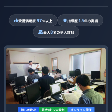
97
15
受講満足度
%以上
指導歴
年の実績
8
最大
名の少人数制
初心者歓迎
最大8名少人数制
オンライン開催