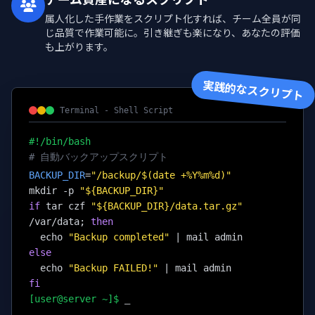
属人化した手作業をスクリプト化すれば、チーム全員が同
じ品質で作業可能に。引き継ぎも楽になり、あなたの評価
も上がります。
実践的なスクリプト
Terminal - Shell Script
#!/bin/bash
# 自動バックアップスクリプト
BACKUP_DIR
=
"/backup/$(date +%Y%m%d)"
mkdir -p
"${BACKUP_DIR}"
if
tar czf
"${BACKUP_DIR}/data.tar.gz"
/var/data;
then
echo
"Backup completed"
| mail admin
else
echo
"Backup FAILED!"
| mail admin
fi
[user@server ~]$
_